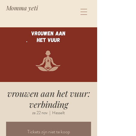
Momma yeti
vrouwen aan het vuur:
verbinding
za 22 nov
  |  
Hasselt
Tickets zijn niet te koop