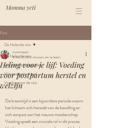
Momma yeti
Post
De Helende reis
mommayeti
De Helende reis
6 nov 2024
3 minuten om te lezen
Heling voor je lijf: Voeding
Het zwangerschaps pad
voor postpartum herstel en
Het postpartum pad
Voeding voor de reis
welzijn
De kraamtijd is een bijzondere periode waarin 
het lichaam zich herstelt van de bevalling en 
zich aanpast aan het nieuwe moederschap. 
Voeding speelt een cruciale rol in dit proces. 