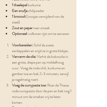
1 theelepel
 kurkuma
Een snufje
 chilipoeder
1 broccoli
 (roosjes verwijderd van de 
steel)
Zout en peper
 naar smaak
Optioneel:
 volkoren rijst om te serveren
Voorbereiden:
 Schil de zoete 
aardappelen en snijd ze in grote blokjes.
Verwarm de olie:
 Verhit de kokosolie in 
een grote, diepe pan op middelhoog 
vuur. Voeg de rode chili, kurkuma en 
gember toe en bak 2-3 minuten, terwijl 
je regelmatig roert.
Voeg de currypasta toe:
 Roer de Thaise 
rode currypasta door de pan en bak nog 1 
minuut om de smaken vrij te laten 
komen.