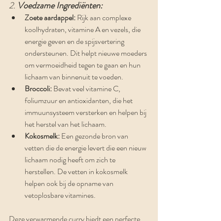
2. 
Voedzame Ingrediënten:
Zoete aardappel:
 Rijk aan complexe 
koolhydraten, vitamine A en vezels, die 
energie geven en de spijsvertering 
ondersteunen. Dit helpt nieuwe moeders 
om vermoeidheid tegen te gaan en hun 
lichaam van binnenuit te voeden.
Broccoli:
 Bevat veel vitamine C, 
foliumzuur en antioxidanten, die het 
immuunsysteem versterken en helpen bij 
het herstel van het lichaam.
Kokosmelk:
 Een gezonde bron van 
vetten die de energie levert die een nieuw 
lichaam nodig heeft om zich te 
herstellen. De vetten in kokosmelk 
helpen ook bij de opname van 
vetoplosbare vitamines.
Deze verwarmende curry biedt een perfecte 