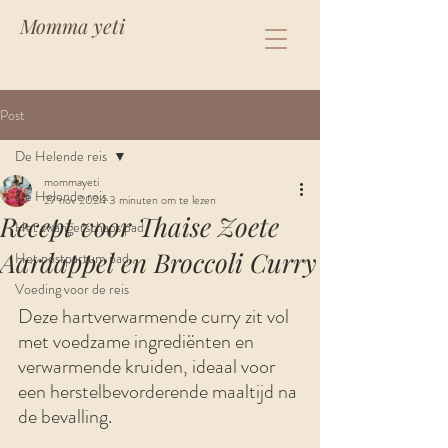
Momma yeti
Post
De Helende reis
mommayeti
De Helende reis
27 nov 2024
3 minuten om te lezen
Recept voor Thaise Zoete
Het zwangerschaps pad
Aardappel en Broccoli Curry
Het postpartum pad
Voeding voor de reis
Deze hartverwarmende curry zit vol 
met voedzame ingrediënten en 
verwarmende kruiden, ideaal voor 
een herstelbevorderende maaltijd na 
de bevalling.