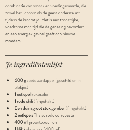
combinatie van smaak en voedingswaarde, die 
zowel het lichaam als de geest ondersteunt 
tijdens de kraamtijd. Het is een troostrijke, 
voedzame maaltijd die de genezing bevordert 
en een energiek gevoel geeft aan nieuwe 
moeders.
Je ingrediëntenlijst
600 g
 zoete aardappel (geschild en in 
blokjes)
1 eetlepel
 kokosolie
1 rode chili
 (fijngehakt)
Een duim groot stuk gember
 (fijngehakt)
2 eetlepels
 Thaise rode currypasta
400 ml
 groentebouillon
1 blik
 kokosmelk (400 ml)